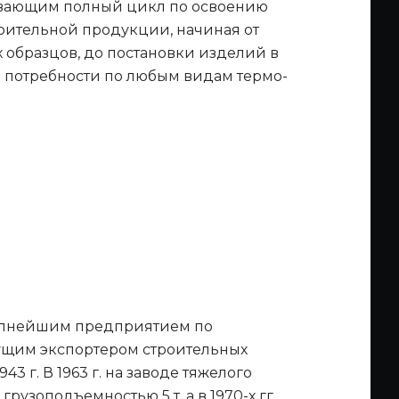
вающим полный цикл по освоению
ительной продукции, начиная от
 образцов, до постановки изделий в
 потребности по любым видам термо-
крупнейшим предприятием по
дущим экспортером строительных
 г. В 1963 г. на заводе тяжелого
узоподъемностью 5 т, а в 1970-х гг.