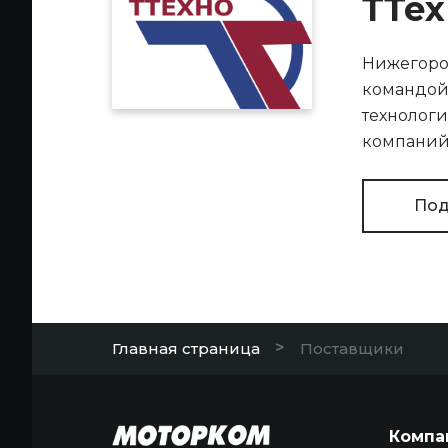
ТТех
Нижегоро
командой 
технологи
компаний 
Под
>
Главная страница
Поставщики
Компа