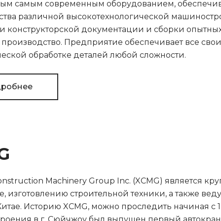
ым самым современным оборудованием, обеспечи
ства различной высокотехнологической машиностро
и конструкторской документации и сборки опытных
производство. Предприятие обеспечивает все свои
еской обработке деталей любой сложности.
робнее
G
nstruction Machinery Group Inc. (XCMG) является 
е, изготовлению строительной техники, а также ве
итае. Историю XCMG, можно проследить начиная c 1943
оения в г. Сюйчжоу был выпущен первый автокран гр