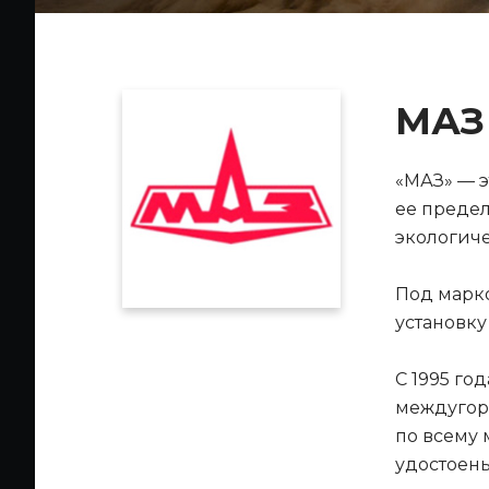
МАЗ
«МАЗ» — э
ее предел
экологиче
Под марко
установк
С 1995 го
междугор
по всему 
удостоен