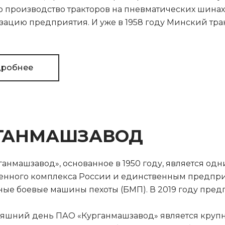
о производство тракторов на пневматических шина
ацию предприятия. И уже в 1958 году Минский тра
робнее
ГАНМАШЗАВОД
анмашзавод», основанное в 1950 году, является од
нного комплекса России и единственным предпри
ые боевые машины пехоты (БМП). В 2019 году предпр
няшний день ПАО «Курганмашзавод» является круп