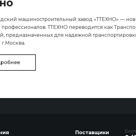
но
дский машиностроительный завод «ТТЕХНО» — новый
профессионалов. ТТЕХНО переводится как Транспор
й, предназначенных для надежной транспортировки 
г.Москва.
робнее
Бесп
ния
Поставщики