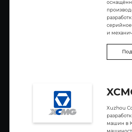
оснащённ
производ
разработк
серийное 
и механич
Под
XCM
Xuzhou Co
разработк
машин в К
машиностр