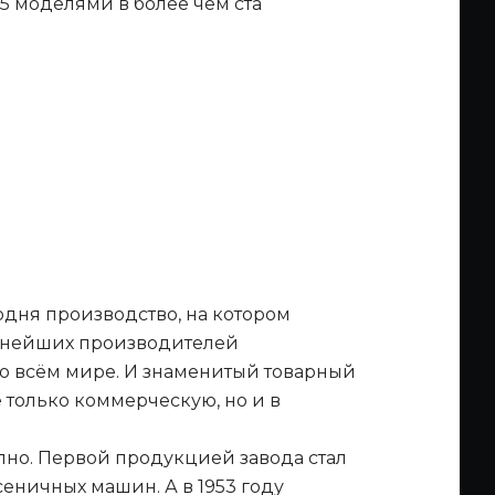
5 моделями в более чем ста
одня производство, на котором
рупнейших производителей
 во всём мире. И знаменитый товарный
 только коммерческую, но и в
апно. Первой продукцией завода стал
сеничных машин. А в 1953 году