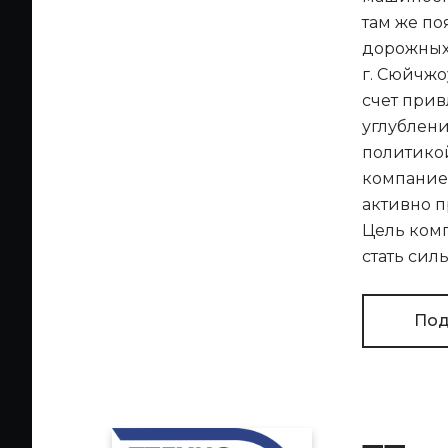
там же по
дорожных 
г. Сюйчжо
счет прив
углублен
политикой
компание
активно п
Цель комп
стать си
Под