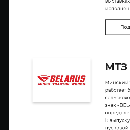
выставках
исполнен
Под
МТЗ
Минский т
работает 
сельскохо
знак «BEL
определё
К выпуску
пусковой 