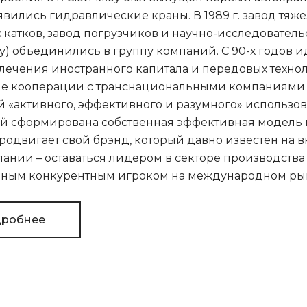
явились гидравлические краны. В 1989 г. завод тяж
катков, завод погрузчиков и научно-исследовательс
у) объединились в группу компаний. С 90-х годов 
лечения иностранного капитала и передовых техно
ие кооперации с транснациональными компаниями 
 «активного, эффективного и разумного» использов
й сформирована собственная эффективная модель
родвигает свой брэнд, который давно известен на в
ании – оставаться лидером в секторе производства 
льным конкурентным игроком на международном ры
робнее