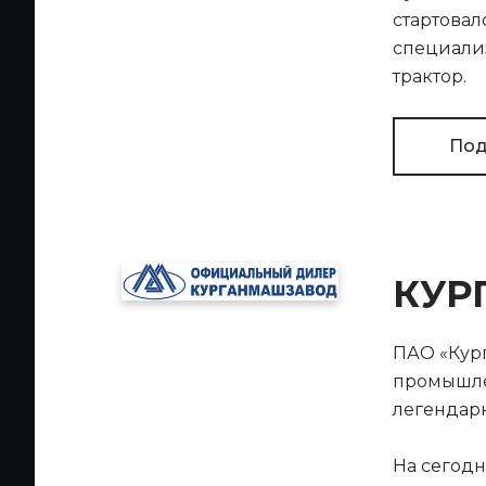
стартовал
специализ
трактор.
Под
КУР
ПАО «Кург
промышле
легендарн
На сегод