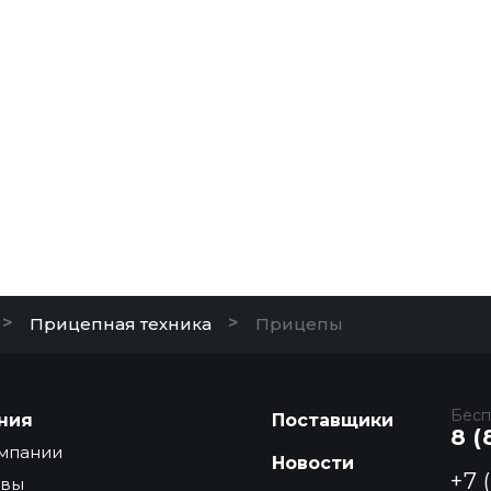
>
>
Прицепная техника
Прицепы
Бесп
ния
Поставщики
8 (
мпании
Новости
+7 
ывы