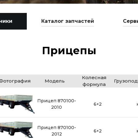
ники
Каталог запчастей
Серв
Прицепы
Колесная
Фотография
Модель
Грузопо
формула
Прицеп 870100-
6×2
2010
Прицеп 870100-
6×2
2012