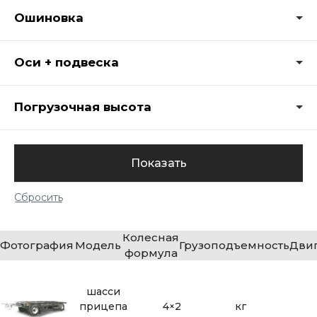
Ошиновка
Оси + подвеска
Погрузочная высота
Колесная
Фотография
Модель
Грузоподъемность
Дви
формула
шасси
прицепа
4×2
кг