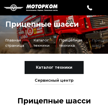
Прицепные шасси
Главная
Каталог
Прицепная
Прице
>
>
>
страница
техники
техника
шасси
Каталог техники
Сервисный центр
Прицепные шасси