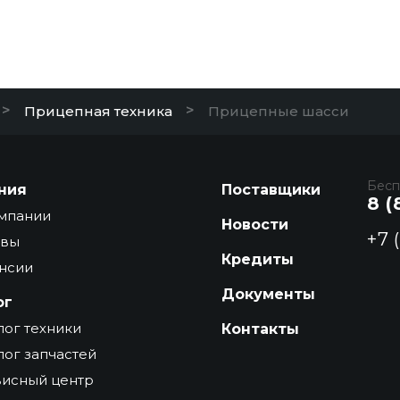
>
>
Прицепная техника
Прицепные шасси
Бесп
ния
Поставщики
8 (
мпании
Новости
+7 
ывы
Кредиты
нсии
Документы
ог
лог техники
Контакты
лог запчастей
исный центр