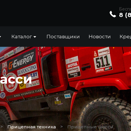
Беспл
8 (
Каталог
Поставщики
Новости
Кре
асси
>
>
Прицепная техника
Прицепные шасси