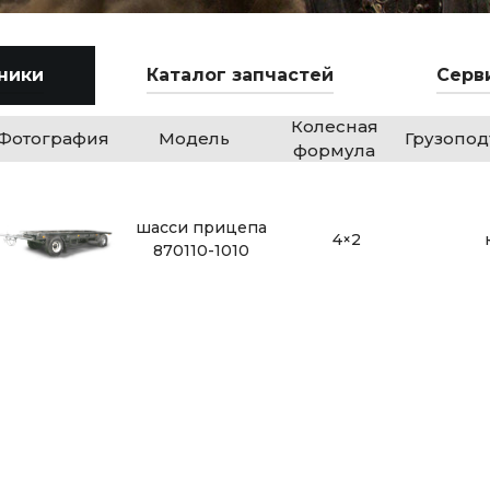
ники
Каталог запчастей
Серв
Колесная
Фотография
Модель
Грузопо
формула
шасси прицепа
4×2
870110-1010