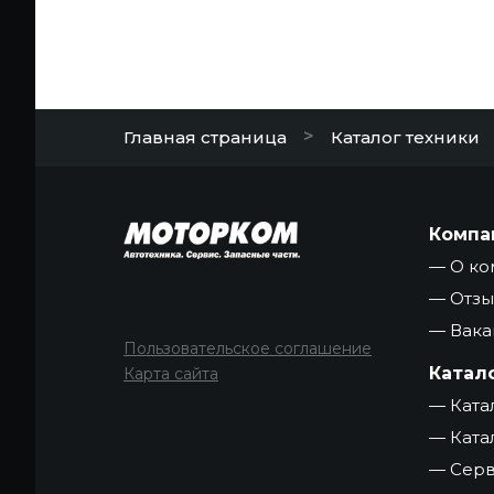
>
Главная страница
Каталог техники
Компа
О ко
Отз
Вака
Пользовательское соглашение
Катал
Карта сайта
Ката
Ката
Серв