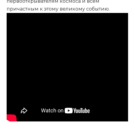
первооткрывателям космоса и всем
причастным к этому великому событию.