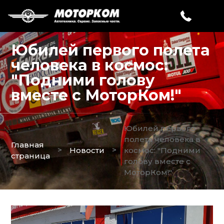
Юбилей первого полета
человека в космос:
"Подними голову
вместе с МоторКом!"
Юбилей первого
полета человека в
Главная
>
>
Новости
космос: "Подними
страница
голову вместе с
МоторКом!"