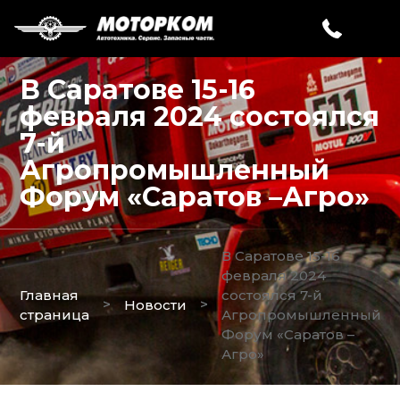
В Саратове 15-16
февраля 2024 состоялся
7-й
Агропромышленный
Форум «Саратов –Агро»
В Саратове 15-16
февраля 2024
Главная
состоялся 7-й
>
>
Новости
страница
Агропромышленный
Форум «Саратов –
Агро»