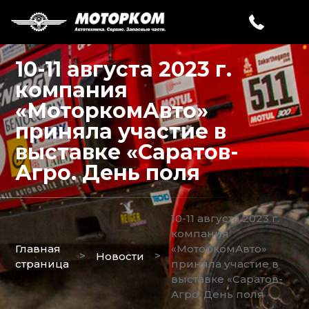
10-11 августа 2023 г.
компания
«МоторкомАвто»
приняла участие в
выставке «Саратов-
Агро. День поля
10-11 августа 2023 г.
компания
Главная
«МоторкомАвто»
>
>
Новости
страница
приняла участие в
выставке «Саратов-
Агро. День поля