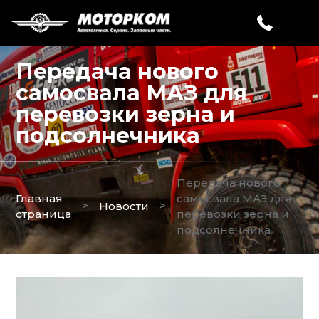
Передача нового
самосвала МАЗ для
перевозки зерна и
подсолнечника
Передача нового
Главная
самосвала МАЗ для
>
>
Новости
страница
перевозки зерна и
подсолнечника