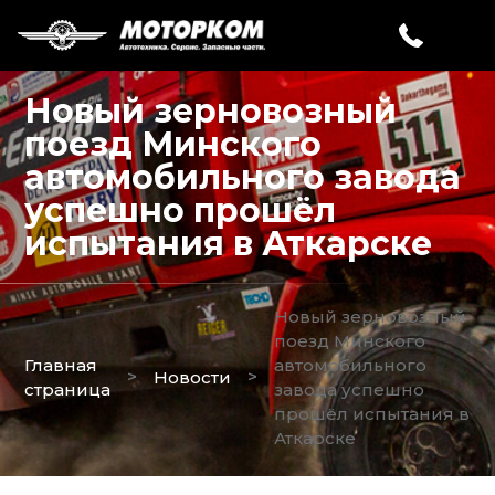
Новый зерновозный
поезд Минского
автомобильного завода
успешно прошёл
испытания в Аткарске
Новый зерновозный
поезд Минского
Главная
автомобильного
>
>
Новости
страница
завода успешно
прошёл испытания в
Аткарске