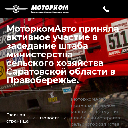
МоторкомАвто приняла
активное участие в
заседание штаба
министерства
сельского хозяйства
Саратовской области в
Правобережье.
МоторкомАвто
приняла активное
участие в заседание
Главная
>
>
Новости
штаба министерства
страница
сельского хозяйства