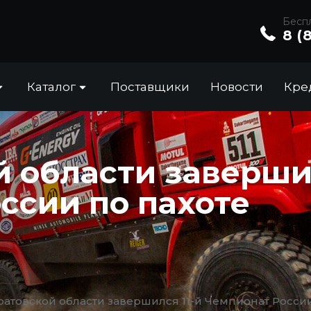
Беспл
8 (
Каталог
Поставщики
Новости
Кре
й области завершил
ссии по пахоте
ратовской области завершился 11-й Чемпионат России