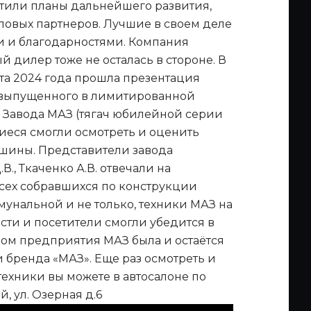
тили планы дальнейшего развития,
ловых партнеров. Лучшие в своем деле
 и благодарностями. Компания
 дилер тоже не осталась в стороне. В
та 2024 года прошла презентация
 выпущенного в лимитированной
ю Завода МАЗ (тягач юбилейной серии
иеся смогли осмотреть и оценить
шины. Представители завода
В., Ткаченко А.В. отвечали на
сех собравшихся по конструкции
унальной и не только, техники МАЗ на
ости и посетители смогли убедится в
пом предприятия МАЗ была и остаётся
и бренда «МАЗ». Еще раз осмотреть и
техники вы можете в автосалоне по
й, ул. Озерная д.6