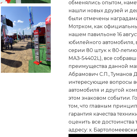
обменялись опытом, наме
нашли новых друзей и де
были отмечены наградами
Мотрком, как официальный
нашем павильоне 16 авгус
юбилейного автомобиля,
серии 80 штук к 80-лети
МАЗ-54402L), все собравш
преимущества данной ма
Абрамович С.П., Туманов Д.
интересующие вопросы в
автомобиля и другой комм
этом знаковом событии. Г
том, что главным принци
гарантия качества техник
оценить все достоинства 
адресу: х. Бартоломеевски