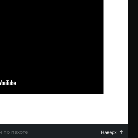
и по пахоте
Наверх