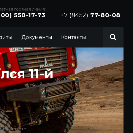
атная горячая линия:
800) 550-17-73
+7 (8452)
77-80-08
диты
Документы
Контакты
ся 11-й
 по пахоте