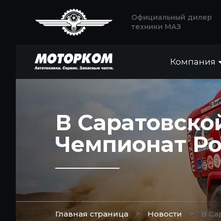
Официальный дилер
техники МАЗ
Компания
В Саратовско
Чемпионат Ро
>
>
Главная страница
Новости
В Са