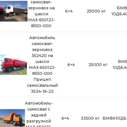
самосвал-
зерновоз на
БМВ
6×4
25000 кг
шасси
10Д6,4
МАЗ-65012J-
8550-000
Автомобиль
самосвал-
зерновоз
352420 на
шасси
БМВ
6×4
25000 кг
МАЗ-65012J-
10Д6,
8550-000
Прицеп
самосвальный
3524-16-22
Автомобиль-
самосвал с
задней
6×4
33500 кг
БМВК10Д6.
разгрузкой