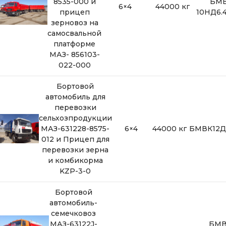
8535-000 и
БМ
6×4
44000 кг
прицеп
10НД6.
зерновоз на
самосвальной
платформе
МАЗ- 856103-
022-000
Бортовой
автомобиль для
перевозки
сельхозпродукции
МАЗ-631228-8575-
6×4
44000 кг
БМВК12Д
012 и Прицеп для
перевозки зерна
и комбикорма
KZP-3-0
Бортовой
автомобиль-
семечковоз
МАЗ-63122J-
БМ