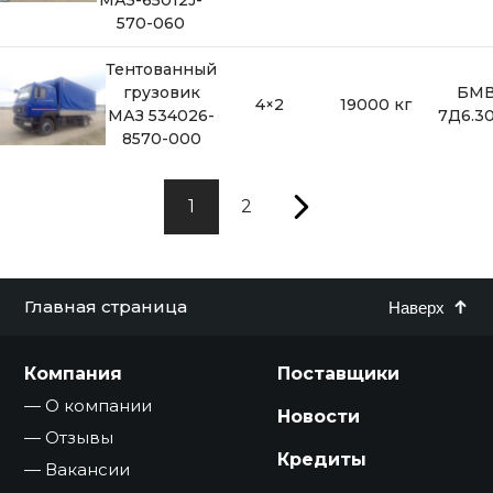
МАЗ-65012J-
570-060
Тентованный
грузовик
БМ
4×2
19000 кг
МАЗ 534026-
7Д6.3
8570-000
1
2
Главная страница
Наверх
Компания
Поставщики
О компании
Новости
Отзывы
Кредиты
Вакансии