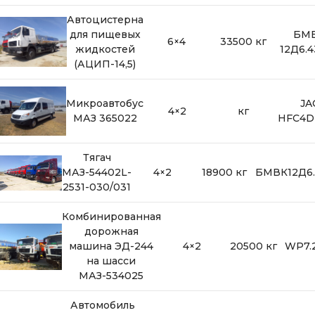
Автоцистерна
для пищевых
БМ
6×4
33500 кг
жидкостей
12Д6.
(АЦИП-14,5)
Микроавтобус
JA
4×2
кг
МАЗ 365022
HFC4D
Тягач
МАЗ-54402L-
4×2
18900 кг
БМВК12Д6.
2531-030/031
Комбинированная
дорожная
машина ЭД-244
4×2
20500 кг
WP7.
на шасси
МАЗ-534025
Автомобиль