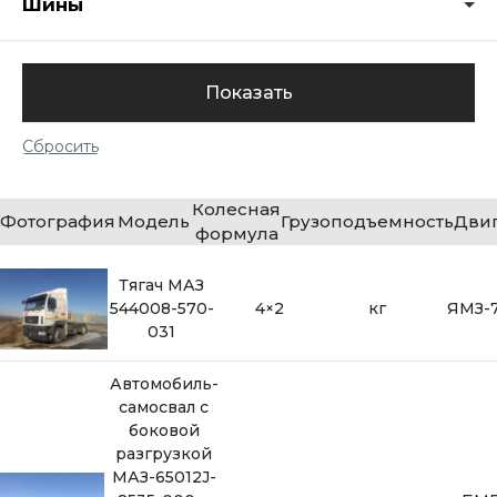
Шины
Колесная
Фотография
Модель
Грузоподъемность
Дви
формула
Тягач МАЗ
544008-570-
4×2
кг
ЯМЗ-7
031
Автомобиль-
самосвал с
боковой
разгрузкой
МАЗ-65012J-