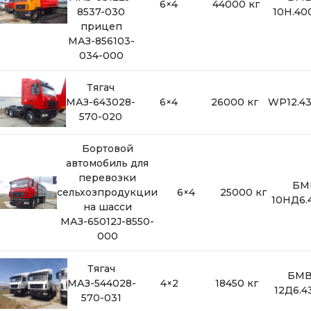
6×4
44000 кг
8537-030
10H.40
прицеп
МАЗ-856103-
034-000
Тягач
МАЗ-643028-
6×4
26000 кг
WP12.4
570-020
Бортовой
автомобиль для
перевозки
БМ
сельхозпродукции
6×4
25000 кг
10HД6.
на шасси
МАЗ-65012J-8550-
000
Тягач
БМ
МАЗ-544028-
4×2
18450 кг
12Д6.4
570-031