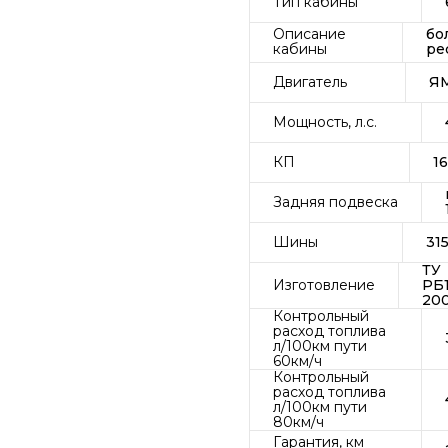
Тип кабины
Описание
бо
кабины
ре
Двигатель
ЯМ
Мощность, л.с.
КП
1
Задняя подвеска
Шины
31
ТУ
Изготовление
РБ1
20
Контрольный
расход топлива
л/100км пути
60км/ч
Контрольный
расход топлива
л/100км пути
80км/ч
Гарантия, км