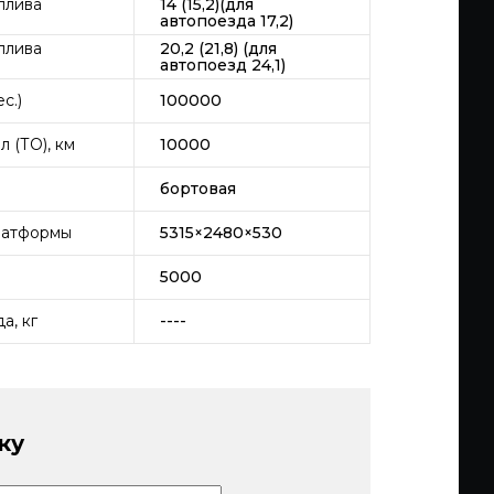
плива
14 (15,2)(для
автопоезда 17,2)
плива
20,2 (21,8) (для
автопоезд 24,1)
с.)
100000
 (ТО), км
10000
бортовая
латформы
5315×2480×530
5000
а, кг
----
ку