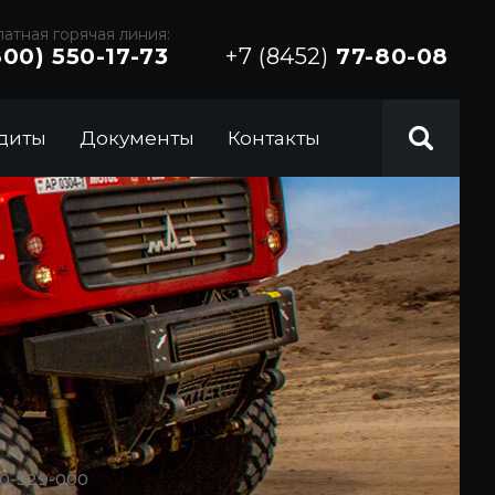
атная горячая линия:
800) 550-17-73
+7 (8452)
77-80-08
диты
Документы
Контакты
0-529-000