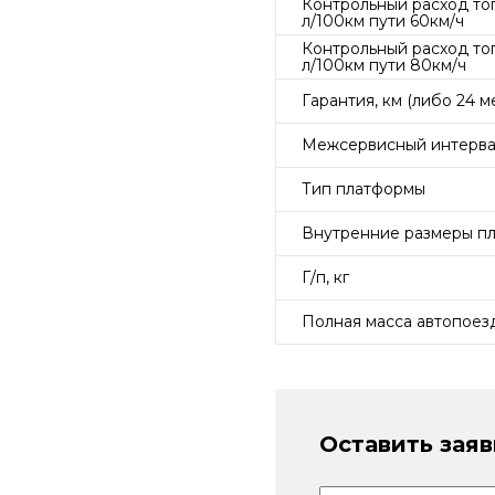
Контрольный расход то
л/100км пути 60км/ч
Контрольный расход то
л/100км пути 80км/ч
Гарантия, км (либо 24 ме
Межсервисный интервал
Тип платформы
Внутренние размеры п
Г/п, кг
Полная масса автопоезд
Оставить заяв