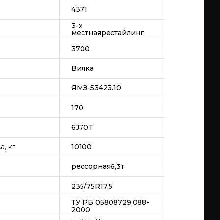
4371
3-х
местнаярестайлинг
3700
Вилка
ЯМЗ-53423.10
170
6J70T
, кг
10100
рессорная6,3т
235/75R17,5
ТУ РБ 05808729.088-
2000