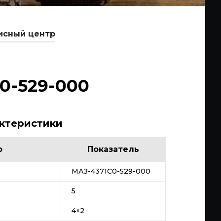
исный центр
0-529-000
актеристики
р
Показатель
МАЗ-4371C0-529-000
5
4×2