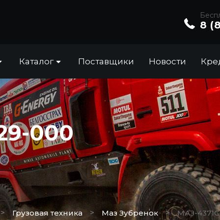
Беспл
8 (
Каталог
Поставщики
Новости
Кре
29-000
>
>
>
Грузовая техника
Маз Зубренок
МАЗ-4371C