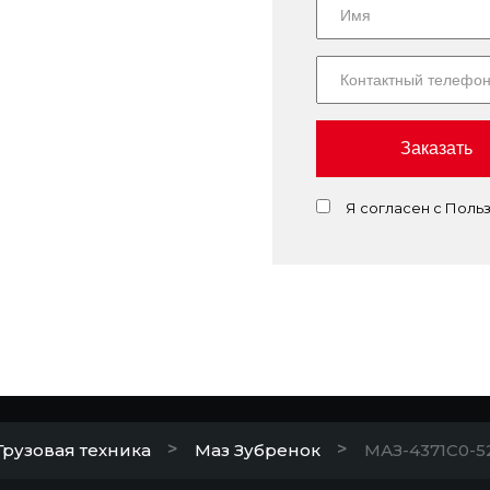
Заказать
Я согласен с Пол
>
>
Грузовая техника
Маз Зубренок
МАЗ-4371C0-5