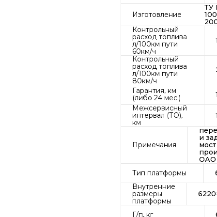
ТУ 
Изготовление
100
20
Контрольный
расход топлива
л/100км пути
60км/ч
Контрольный
расход топлива
л/100км пути
80км/ч
Гарантия, км
(либо 24 мес.)
Межсервисный
интервал (ТО),
км
пере
и за
Примечания
мост
прои
ОАО 
Тип платформы
Внутренние
размеры
6220
платформы
Г/п, кг